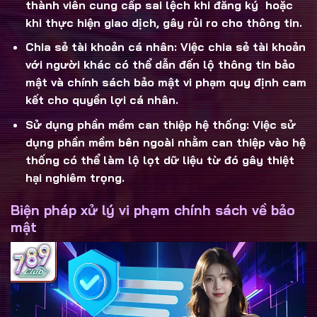
thành viên cung cấp sai lệch khi đăng ký hoặc
khi thực hiện giao dịch, gây rủi ro cho thông tin.
Chia sẻ tài khoản cá nhân: Việc chia sẻ tài khoản
với người khác có thể dẫn đến lộ thông tin bảo
mật và chính sách bảo mật vi phạm quy định cam
kết cho quyền lợi cá nhân.
Sử dụng phần mềm can thiệp hệ thống: Việc sử
dụng phần mềm bên ngoài nhằm can thiệp vào hệ
thống có thể làm lộ lọt dữ liệu từ đó gây thiệt
hại nghiêm trọng.
Biện pháp xử lý vi phạm chính sách về bảo
mật