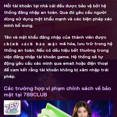
Mỗi tài khoản tại nhà cái đều được bảo vệ bởi hệ
thống đăng nhập an toàn. Qua đó yêu cầu người
dùng sử dụng mật khẩu mạnh và các biện pháp xác
minh bổ sung.
Tên và mật khẩu đăng nhập của thành viên được
mã hóa, lưu trữ trong hệ
chính sách bảo mật
thống an toàn. Nếu có dấu hiệu bất thường trong
việc đăng nhập tài khoản game. Hệ thống sẽ tự
động yêu cầu xác minh qua email hoặc điện thoại
để cam kết rằng tài khoản không bị xâm nhập trái
phép.
Các trường hợp vi phạm chính sách về bảo
mật tại 789CLUB