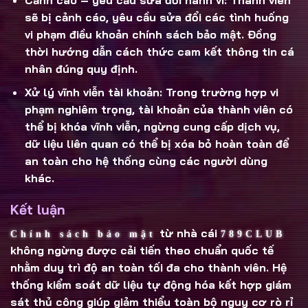
sẽ bị cảnh cáo, yêu cầu sửa đổi các tình huống
vi phạm điều khoản chính sách bảo mật. Đồng
thời hướng dẫn cách thức cam kết thông tin cá
nhân đúng quy định.
Xử lý vĩnh viễn tài khoản: Trong trường hợp vi
phạm nghiêm trọng, tài khoản của thành viên có
thể bị khóa vĩnh viễn, ngừng cung cấp dịch vụ,
dữ liệu liên quan có thể bị xóa bỏ hoàn toàn để
an toàn cho hệ thống cùng các người dùng
khác.
Kết luận
từ nhà cái
Chính sách bảo mật
789CLUB
không ngừng được cải tiến theo chuẩn quốc tế
nhằm duy trì độ an toàn tối đa cho thành viên. Hệ
thống kiểm soát dữ liệu tự động hóa kết hợp giám
sát thủ công giúp giảm thiểu toàn bộ nguy cơ rò rỉ