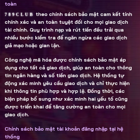
toàn
theo chính sách bảo mật cam kết tính
789CLUB
chính xác và an toàn tuyệt đối cho mọi giao dịch
tài chính. Quy trình nạp và rút tiền đều trải qua
nhiều bước kiểm tra để ngăn ngừa các giao dịch
giả mạo hoặc gian lận.
Công nghệ mã hóa được chính sách bảo mật áp
dụng cho tất cả giao dịch, giúp an toàn cho thông
tin ngân hàng và số tiền giao dịch. Hệ thống tự
động xác minh yêu cầu giao dịch và chỉ thực hiện
khi thông tin phù hợp và hợp lệ. Đồng thời, các
biện pháp bổ sung như xác minh hai yếu tố cũng
được triển khai để tăng cường an toàn cho mọi
giao dịch.
Chính sách bảo mật tài khoản đăng nhập tại hệ
thống