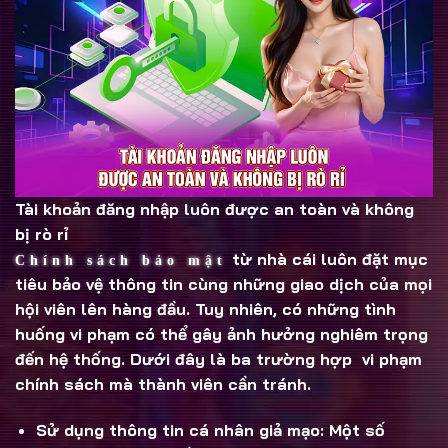
Tài khoản đăng nhập luôn được an toàn và không
bị rò rỉ
từ nhà cái luôn đặt mục
Chính sách bảo mật
tiêu bảo vệ thông tin cùng những giao dịch của mọi
hội viên lên hàng đầu. Tuy nhiên, có những tình
huống vi phạm có thể gây ảnh hưởng nghiêm trọng
đến hệ thống. Dưới đây là ba trường hợp vi phạm
chính sách mà thành viên cần tránh.
Sử dụng thông tin cá nhân giả mạo: Một số