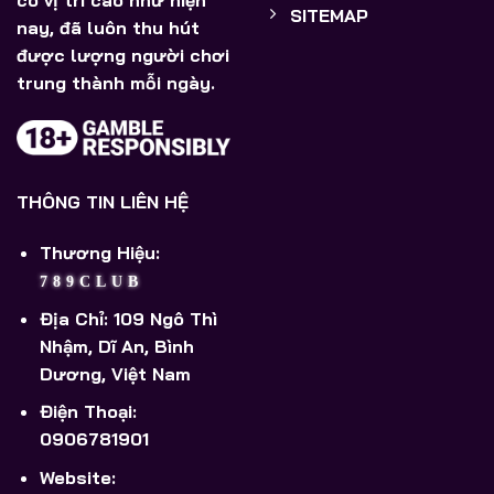
có vị trí cao như hiện
SITEMAP
nay, đã luôn thu hút
được lượng người chơi
trung thành mỗi ngày.
THÔNG TIN LIÊN HỆ
Thương Hiệu:
789CLUB
Địa Chỉ: 109 Ngô Thì
Nhậm, Dĩ An, Bình
Dương, Việt Nam
Điện Thoại:
0906781901
Website: