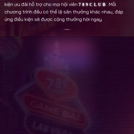
kiện ưu đãi hỗ trợ cho mọi hội viên
. Mỗi
789CLUB
chương trình đều có thể lệ săn thưởng khác nhau, đáp
ứng điều kiện sẽ được cộng thưởng hời ngay.