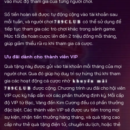
vào mức độ tham gia của từng người chơi.
Số tiền hoàn sẽ được tự động cộng vào tài khoản sau
mỗi tuần, và người chơi
có thể sử dụng để
789CLUB
tiếp tục tham gia các trò chơi khác trong sảnh game.
Mức tối đa hoàn cược lên đến 2 triệu đồng mỗi tháng,
giúp giảm thiểu rủi ro khi tham gia cá cược.
Ưu đãi dành cho thành viên VIP
Quà tặng này được gửi vào tài khoản mỗi tháng của mọi
người chơi. Qua đó giúp họ duy trì sự hứng thú khi tham
gia các hoạt động cá cược nhờ
khuyến mãi
được cộng. Chương trình ưu đãi cho hội viên
789CLUB
VIP cực kỳ hấp dẫn với các phần thưởng định kỳ. Mỗi cấp
độ VIP từ Bạc, Vàng đến Kim Cương đều có phần thưởng
đặc biệt. Các thành viên VIP sẽ được ưu tiên trong mọi
sự kiện, nhận tiền thưởng hàng tháng, và quà tặng cao
cấp như thẻ quà tặng điện tử, chuyến du lịch, hoặc thẻ