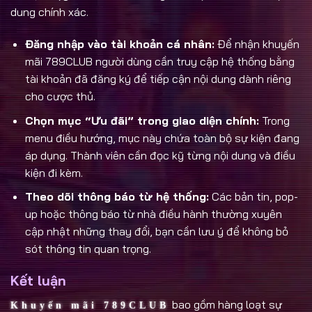
dung chính xác.
Đăng nhập vào tài khoản cá nhân:
Để nhận khuyến
mãi 789CLUB người dùng cần truy cập hệ thống bằng
tài khoản đã đăng ký để tiếp cận nội dung dành riêng
cho cược thủ.
Chọn mục “Ưu đãi” trong giao diện chính:
Trong
menu điều hướng, mục này chứa toàn bộ sự kiện đang
áp dụng. Thành viên cần đọc kỹ từng nội dung và điều
kiện đi kèm.
Theo dõi thông báo từ hệ thống:
Các bản tin, pop-
up hoặc thông báo từ nhà điều hành thường xuyên
cập nhật những thay đổi, bạn cần lưu ý để không bỏ
sót thông tin quan trọng.
Kết luận
bao gồm hàng loạt sự
Khuyến mãi 789CLUB