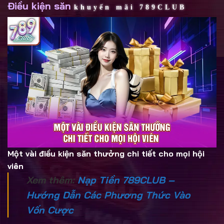
Điều kiện săn
khuyến mãi 789CLUB
Một vài điều kiện săn thưởng chi tiết cho mọi hội
viên
Xem thêm:
Nạp Tiền 789CLUB –
Hướng Dẫn Các Phương Thức Vào
Vốn Cược