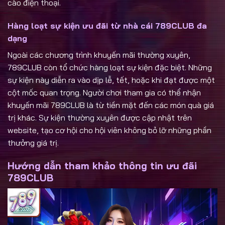
cào điện thoại.
Hàng loạt sự kiện ưu đãi từ nhà cái 789CLUB đa
dạng
Ngoài các chương trình khuyến mãi thường xuyên,
789CLUB còn tổ chức hàng loạt sự kiện đặc biệt. Những
sự kiện này diễn ra vào dịp lễ, tết, hoặc khi đạt được một
cột mốc quan trọng.
Người chơi tham gia có thể nhận
khuyến mãi 789CLUB là từ tiền mặt đến các món quà giá
trị khác. Sự kiện thường xuyên được cập nhật trên
website, tạo cơ hội cho hội viên không bỏ lỡ những phần
thưởng giá trị.
Hướng dẫn tham khảo thông tin ưu đãi
789CLUB