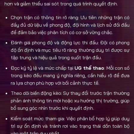
hơn và giảm thiểu sai sót trong quá trình quyết định.
Chọn trận có thông tin rõ ràng: Ưu tiên những trận có
đầy đủ dữ liệu về phong độ, đội hình và lịch sử đối đầu
để đảm bảo việc phân tích có cơ sở vững chắc.
Đánh giá phong độ và động lực thi đấu: Đội có phong
độ ổn định và mục tiêu rõ ràng thường duy trì được sự
tập trung và hiệu quả trong suốt trận đấu.
Đọc kỹ tỷ lệ và mức chấp tại
UG thể thao
: Mỗi con số
trong kèo đều mang ý nghĩa riêng, cần hiểu rõ để đưa
ra lựa chọn phù hợp với bối cảnh thực tế.
Theo dõi biến động kèo: Sự thay đổi trước trận thường
phản ánh thông tin mới hoặc xu hướng thị trường, giúp
bổ sung góc nhìn trước khi quyết định.
Kiểm soát mức tham gia: Việc phân bổ hợp lý giúp duy
trì sự ổn định và tránh rơi vào trạng thái dồn toàn bộ
vào một trận duy nhất.