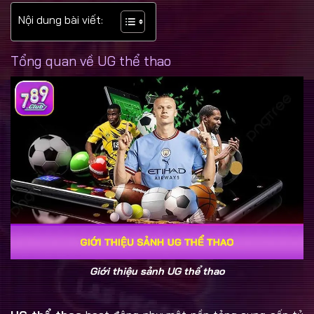
Nội dung bài viết:
Tổng quan về UG thể thao
Giới thiệu sảnh UG thể thao