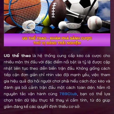
UG thể thao
là hệ thống cung cấp kèo cá cược cho
nhiều môn thi đấu với đặc điểm nổi bật là tỷ lệ được cập
nhật liên tục theo diễn biến trận đấu. Không giống cách
tiếp cận đơn giản chỉ nhìn vào đội mạnh yếu, việc tham
gia hiệu quả đòi hỏi người chơi phải hiểu cách đọc kèo và
đánh giá bối cảnh trận đấu một cách toàn diện. Nắm rõ
nguyên tắc vận hành cùng
789Club
, bạn có thể lựa
chọn trên dữ liệu thực tế thay vì cảm tính, từ đó giúp
giảm đáng kể các quyết định thiếu cơ sở.