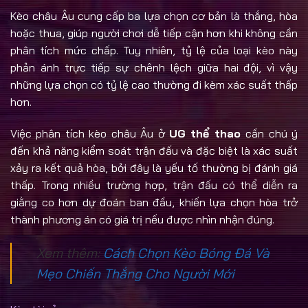
Kèo châu Âu cung cấp ba lựa chọn cơ bản là thắng, hòa
hoặc thua, giúp người chơi dễ tiếp cận hơn khi không cần
phân tích mức chấp. Tuy nhiên, tỷ lệ của loại kèo này
phản ánh trực tiếp sự chênh lệch giữa hai đội, vì vậy
những lựa chọn có tỷ lệ cao thường đi kèm xác suất thấp
hơn.
Việc phân tích kèo châu Âu ở
UG thể thao
cần chú ý
đến khả năng kiểm soát trận đấu và đặc biệt là xác suất
xảy ra kết quả hòa, bởi đây là yếu tố thường bị đánh giá
thấp. Trong nhiều trường hợp, trận đấu có thể diễn ra
giằng co hơn dự đoán ban đầu, khiến lựa chọn hòa trở
thành phương án có giá trị nếu được nhìn nhận đúng.
Xem thêm:
Cách Chọn Kèo Bóng Đá Và
Mẹo Chiến Thắng Cho Người Mới