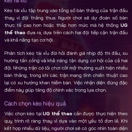
Kèo tài xỉu
Kèo tài xỉu tập trung vào tổng số bàn thắng của trận đấu
thay vì đội thắng thua. Người chơi sẽ dự đoán số bàn
thực tế cao hơn hoặc thấp hơn mức mà hệ thống
UG
thể thao
đưa ra, dựa trên cách hai đội tiếp cận trận đấu
và khả năng tạo cơ hội.
Phân tích kèo tài xỉu đòi hỏi đánh giá nhịp độ thi đấu, xu
hướng tấn công và khả năng tận dụng cơ hội của cả hai
đội. Những trận có lối chơi cởi mở thường xuất hiện nhiều
bàn thắng, trong khi các trận mang tính chiến thuật cao
lại có xu hướng khan hiếm bàn. Việc nhận diện đúng đặc
điểm này giúp tăng độ chính xác trong lựa chọn.
Cách chọn kèo hiệu quả
Việc chọn kèo tại
UG thể thao
cần được thực hiện theo
quy trình rõ ràng thay vì dựa vào một yếu tố đơn lẻ. Khi
kết hợp nhiều dữ liệu, người chơi sẽ có góc nhìn toàn diện