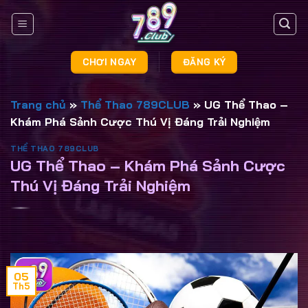
Skip
to
content
CHƠI NGAY
ĐĂNG KÝ
Trang chủ
»
Thể Thao 789CLUB
»
UG Thể Thao –
Khám Phá Sảnh Cược Thú Vị Đáng Trải Nghiệm
THỂ THAO 789CLUB
UG Thể Thao – Khám Phá Sảnh Cược
Thú Vị Đáng Trải Nghiệm
05
Th5