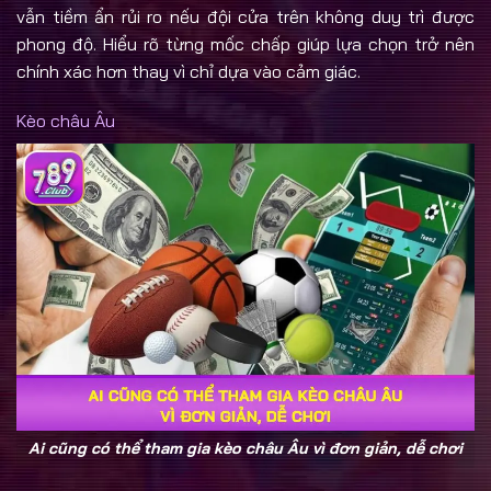
vẫn tiềm ẩn rủi ro nếu đội cửa trên không duy trì được
phong độ. Hiểu rõ từng mốc chấp giúp lựa chọn trở nên
chính xác hơn thay vì chỉ dựa vào cảm giác.
Kèo châu Âu
Ai cũng có thể tham gia kèo châu Âu vì đơn giản, dễ chơi