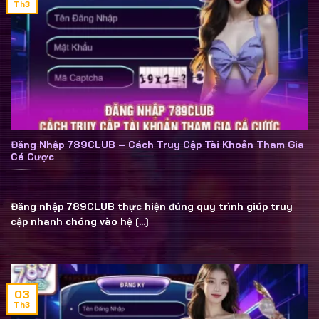
Th3
Đăng Nhập 789CLUB – Cách Truy Cập Tài Khoản Tham Gia
Cá Cược
Đăng nhập 789CLUB thực hiện đúng quy trình giúp truy
cập nhanh chóng vào hệ [...]
03
Th3