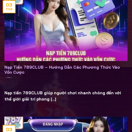
03
Th3
Nạp Tiền 789CLUB – Hướng Dẫn Các Phương Thức Vào
Vốn Cược
Nạp tiền 789CLUB giúp người chơi nhanh chóng đến với
thế giới giải trí phong [...]
03