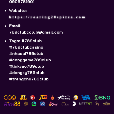
0906781901
Website:
https://roaring20spizza.com
Email:
789clubcclub@gmail.com
Tags: #789club
#789clubcasino
#nhacai789club
#conggame789club
#linkvao789club
#dangky789club
#trangchu789club