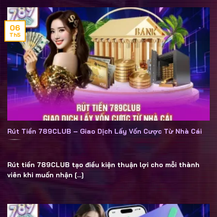
06
Th5
Rút Tiền 789CLUB – Giao Dịch Lấy Vốn Cược Từ Nhà Cái
Rút tiền 789CLUB tạo điều kiện thuận lợi cho mỗi thành
viên khi muốn nhận [...]