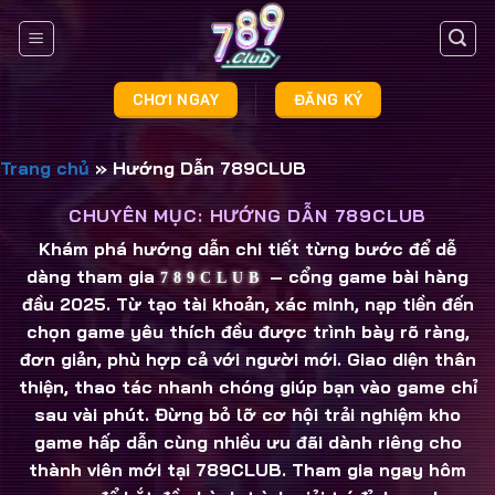
Skip
to
content
CHƠI NGAY
ĐĂNG KÝ
Trang chủ
»
Hướng Dẫn 789CLUB
CHUYÊN MỤC:
HƯỚNG DẪN 789CLUB
Khám phá hướng dẫn chi tiết từng bước để dễ
dàng tham gia
– cổng game bài hàng
789CLUB
đầu 2025. Từ tạo tài khoản, xác minh, nạp tiền đến
chọn game yêu thích đều được trình bày rõ ràng,
đơn giản, phù hợp cả với người mới. Giao diện thân
thiện, thao tác nhanh chóng giúp bạn vào game chỉ
sau vài phút. Đừng bỏ lỡ cơ hội trải nghiệm kho
game hấp dẫn cùng nhiều ưu đãi dành riêng cho
thành viên mới tại 789CLUB. Tham gia ngay hôm