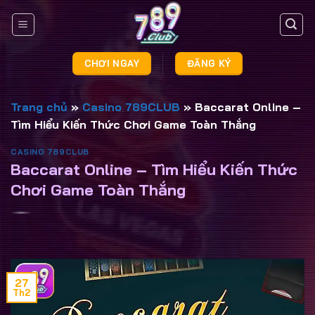
Skip
to
content
CHƠI NGAY
ĐĂNG KÝ
Trang chủ
»
Casino 789CLUB
»
Baccarat Online –
Tìm Hiểu Kiến Thức Chơi Game Toàn Thắng
CASINO 789CLUB
Baccarat Online – Tìm Hiểu Kiến Thức
Chơi Game Toàn Thắng
27
Th2