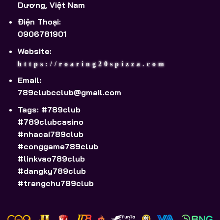
Dương, Việt Nam
Điện Thoại:
0906781901
Website:
https://roaring20spizza.com
Email:
789clubcclub@gmail.com
Tags: #789club
#789clubcasino
#nhacai789club
#conggame789club
#linkvao789club
#dangky789club
#trangchu789club