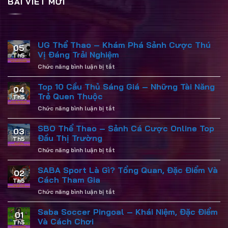
BÀI VIẾT MỚI
UG Thể Thao – Khám Phá Sảnh Cược Thú
05
Vị Đáng Trải Nghiệm
Th5
ở
Chức năng bình luận bị tắt
UG
Thể
Top 10 Cầu Thủ Sáng Giá – Những Tài Năng
04
Thao
Trẻ Quen Thuộc
Th5
–
ở
Chức năng bình luận bị tắt
Khám
Top
Phá
10
SBO Thể Thao – Sảnh Cá Cược Online Top
Sảnh
03
Cầu
Cược
Đầu Thị Trường
Th5
Thủ
Thú
ở
Chức năng bình luận bị tắt
Sáng
Vị
SBO
Giá
Đáng
Thể
SABA Sport Là Gì? Tổng Quan, Đặc Điểm Và
–
Trải
02
Thao
Những
Cách Tham Gia
Nghiệm
Th5
–
Tài
ở
Chức năng bình luận bị tắt
Sảnh
Năng
SABA
Cá
Trẻ
Sport
Saba Soccer Pingoal – Khái Niệm, Đặc Điểm
Cược
Quen
01
Là
Online
Và Cách Chơi
Thuộc
Th5
Gì?
Top