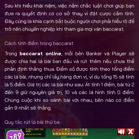
Sau khi hiểu khái niệm, việc nắm chắc luật chơi giúp bạn
đưa ra quyết định có cơ sở thay vì đặt cược cảm tính.
Đây cũng là khía cạnh bắt buộc người chơi phải hiểu rõ để
trở nên chuyên nghiệp khi tham gia mọi ván baccarat.
Cách tính điểm trong baccarat
Trong
baccarat online
, mỗi bên Banker và Player sẽ
được chia hai lá bài ban đầu và rút thêm nếu chưa thể
phân định thắng thua. Điểm số được tính theo tổng điểm
các lá bài, nhưng chỉ lấy hàng đơn vị, ví dụ tổng 15 sẽ tính
là 5 điểm. Giá trị các lá bài như sau: Át tính 1 điểm, bài từ 2
đến 9 giữ nguyên giá trị, 10 và các lá hình tính 0 điểm.
Chung cuộc khi so sánh bài với nhau, bên nào có điểm
gần 9 nhất sẽ thắng.
Quy tắc rút lá bài thứ ba