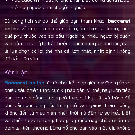
mới hay người chơi chuyên nghiệp.
Dù bảng lịch sử có thể giúp bạn tham khảo,
baccarat
online
vẫn dựa trên xác suất ngẫu nhiên và không nên
quá phụ thuộc vào soi cầu. Ngoài ra, nhiều người bị cuốn
vào cửa Tie vì tỷ lệ trả thưởng cao nhưng về dài hạn, đây
là lựa chọn có lợi thế nhà cái lớn nhất, nhất định không
để dấn sâu vào.
Kết luận
Baccarat online
là trò chơi kết hợp giữa sự đơn giản và
chiều sâu chiến lược cực kỳ hấp dẫn. Vì thế, hãy luôn tiếp
cận trò chơi bằng tư duy dài hạn, giữ kỷ luật và tránh để
cho cảm xúc chi phối. Trong mỗi ván game, thành công
không đến từ may mắn nhất thời mà đến từ sự hiểu biết
và chiến lược rõ ràng. Lưu ý kỹ điều này chắc chắn sẽ
đem lại tiền thưởng bùng nổ cho bạn vào một dịp không