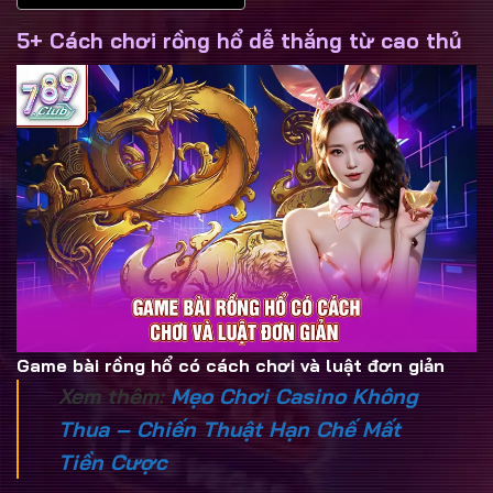
5+ Cách chơi rồng hổ dễ thắng từ cao thủ
Game bài rồng hổ có cách chơi và luật đơn giản
Xem thêm:
Mẹo Chơi Casino Không
Thua – Chiến Thuật Hạn Chế Mất
Tiền Cược