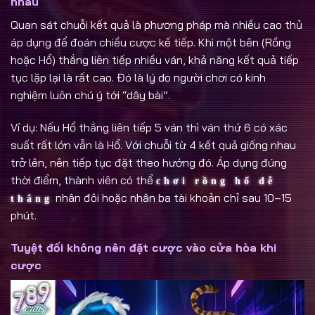
nhau
Quan sát chuỗi kết quả là phương pháp mà nhiều cao thủ
áp dụng để đoán chiều cược kế tiếp. Khi một bên (Rồng
hoặc Hổ) thắng liên tiếp nhiều ván, khả năng kết quả tiếp
tục lặp lại là rất cao. Đó là lý do người chơi có kinh
nghiệm luôn chú ý tới “dây bài”.
Ví dụ: Nếu Hổ thắng liên tiếp 5 ván thì ván thứ 6 có xác
suất rất lớn vẫn là Hổ. Với chuỗi từ 4 kết quả giống nhau
trở lên, nên tiếp tục đặt theo hướng đó. Áp dụng đúng
thời điểm, thành viên có thể
chơi rồng hổ dễ
nhân đôi hoặc nhân ba tài khoản chỉ sau 10–15
thắng
phút.
Tuyệt đối không nên đặt cược vào cửa hòa khi
cược