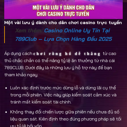
Một vài lưu ý dành cho dân chơi casino trực tuyến
Xem thêm:
Casino Online Uy Tín Tại
789Club – Lựa Chọn Hàng Đầu 2025
Áp dụng cách
từ cao
chơi rồng hổ dễ thắng
thủ chắc chắn có thể nâng tỷ lệ ăn thưởng từ nhà cái
789CLUB. Dưới đây là những lưu ý hỗ trợ này để bạn
tham khảo ngay.
Luôn xác định trước mức dừng lỗ và dừng lãi cụ thể
trong mỗi phiên. Việc này giúp kiểm soát cảm xúc và
tránh mất kiểm soát tài chính.
Không thay đổi chiến lược giữa phiên nếu chưa đủ số
liệu quan sát. Kiên định theo đúng phương pháp sẽ tối
ưu tỷ lệ hồi vốn.