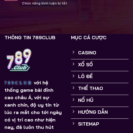
ở
Chức năng bình luận bị tắt
Tìm
Cách
Cách
Hiểu
Chơi
Chọn
Sân
Kèo
Chơi
Bóng
Cá
Đá
Cược
Và
Nổi
THÔNG TIN 789CLUB
MỤC CÁ CƯỢC
Mẹo
Tiếng
Chiến
Thắng
CASINO
Cho
Người
XỔ SỐ
Mới
LÔ ĐỀ
với hệ
789CLUB
THỂ THAO
thống game bài đỉnh
cao châu Á, với sự
NỔ HŨ
xanh chín, độ uy tín từ
HƯỚNG DẪN
lúc ra mắt cho tới ngày
có vị trí cao như hiện
SITEMAP
nay, đã luôn thu hút