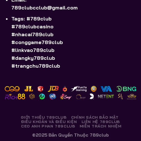
789clubcclub@gmail.com
Tags: #789club
#789clubcasino
#nhacai789club
#conggame789club
#linkvao789club
#dangky789club
#trangchu789club
GIỚI THIỆU 789CLUB
CHÍNH SÁCH BẢO MẬT
ĐIỀU KHOẢN VÀ ĐIỀU KIỆN
LIÊN HỆ 789CLUB
CEO ANH PHAN 789CLUB
MIỄN TRÁCH NHIỆM
©2025 Bản Quyền Thuộc 789club