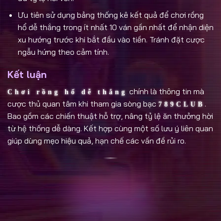
Ưu tiên sử dụng bảng thống kê kết quả để chơi rồng
hổ dễ thắng trong ít nhất 10 ván gần nhất để nhận diện
xu hướng trước khi bắt đầu vào tiền. Tránh đặt cược
ngẫu hứng theo cảm tính.
Kết luận
chính là thông tin mà
Chơi rồng hổ dễ thắng
cược thủ quan tâm khi tham gia sòng bạc
.
789CLUB
Bao gồm các chiến thuật hỗ trợ, nâng tỷ lệ ăn thưởng hời
từ hệ thống dễ dàng. Kết hợp cùng một số lưu ý liên quan
giúp dùng mẹo hiệu quả, hạn chế các vấn đề rủi ro.